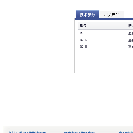
技术参数
相关产品
型号
描
R2
透
R2-L
透
R2-B
透