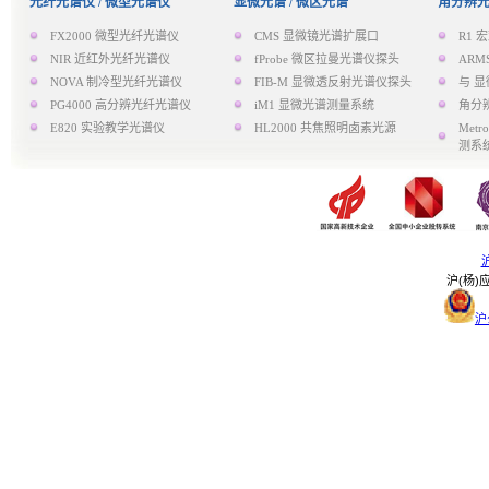
光纤光谱仪 / 微型光谱仪
显微光谱 / 微区光谱
角分辨光
FX2000 微型光纤光谱仪
CMS 显微镜光谱扩展口
R1
NIR 近红外光纤光谱仪
fProbe 微区拉曼光谱仪探头
AR
NOVA 制冷型光纤光谱仪
FIB-M 显微透反射光谱仪探头
与 显
PG4000 高分辨光纤光谱仪
iM1 显微光谱测量系统
角分
E820 实验教学光谱仪
HL2000 共焦照明卤素光源
Met
测系
沪
沪(杨)应
沪